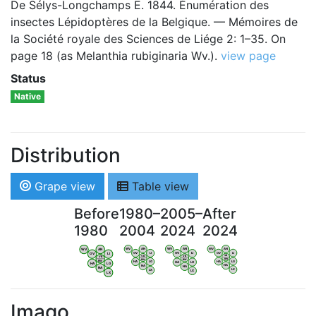
De Sélys-Longchamps E. 1844. Énumération des
insectes Lépidoptères de la Belgique. — Mémoires de
la Société royale des Sciences de Liége 2: 1–35. On
page 18 (as Melanthia rubiginaria Wv.).
view page
Status
Native
Distribution
Grape view
Table view
Before
1980–
2005–
After
1980
2004
2024
2024
WV
AN
WV
AN
WV
AN
WV
AN
OV
LI
OV
LI
OV
LI
OV
LI
VB
VB
VB
VB
BW
BW
BW
BW
HA
LG
HA
LG
HA
LG
HA
LG
NA
NA
NA
NA
LX
LX
LX
LX
Imago